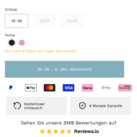
Grösse
35-38
39-42
43-46
Farbe
Socken
Socken
Socken
MOOI
MOOI
MOOI
Nur noch 6 Stück auf Lager. Sei schnell!
Black
Seerose
White
35-38 - In den Warenkorb
Kostenloser
6 Monate Garantie
Umtausch
Sehen Sie unsere
3149
Bewertungen auf
Reviews.io