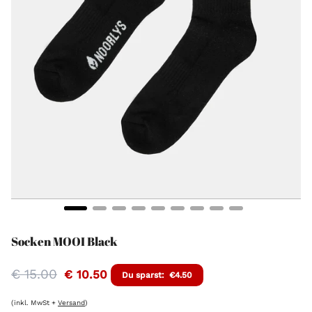
Socken MOOI Black
€ 15.00
€ 10.50
Du sparst:
€4.50
Regulärer
Preis
(inkl. MwSt +
Versand
)