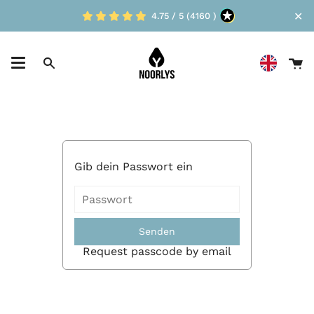
Skip
✕
4.75 / 5 (4160 )
to
content
D
Suche
W
Gib dein Passwort ein
Senden
Request passcode by email