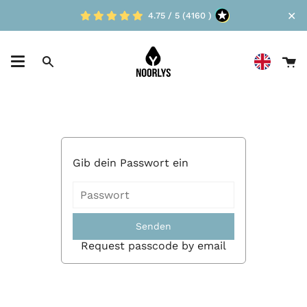
Skip
✕
4.75 / 5 (4160 )
to
content
D
Suche
W
Gib dein Passwort ein
Senden
Request passcode by email