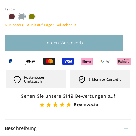
Farbe
Wollmütze
Wollmütze
Merinowollmütze
TOMKE
TOMKE
TOMKE
Nur noch 8 Stück auf Lager. Sei schnell!
Bordeaux
Ash
Olive
In den Warenkorb
Kostenloser
6 Monate Garantie
Umtausch
Sehen Sie unsere
3149
Bewertungen auf
Reviews.io
Beschreibung