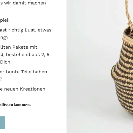
as wir damit machen
piel!
ast richtig Lust, etwas
ung?
llten Pakete mit
s), bestehend aus 2, 5
 Dich!
er bunte Teile haben
?
ne neuen Kreationen
chlüssen kommen.