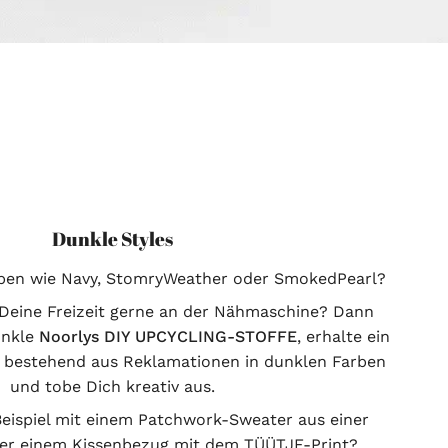
Dunkle Styles
rben wie Navy, StomryWeather oder SmokedPearl?
Deine Freizeit gerne an der Nähmaschine? Dann
unkle
Noorlys
DIY UPCYCLING-STOFFE
, erhalte ein
 bestehend aus Reklamationen in dunklen Farben
und tobe Dich kreativ aus.
eispiel mit einem Patchwork-Sweater aus einer
er einem Kissenbezug mit dem TÜÜTJE-Print?