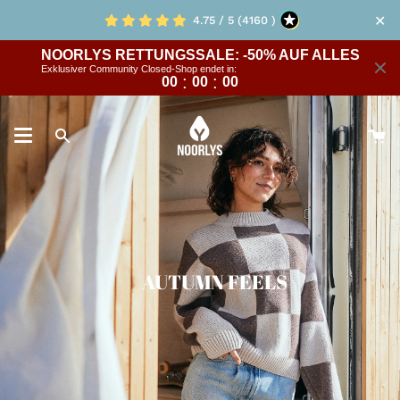
Skip
✕
4.75 / 5 (4160 )
to
content
NOORLYS RETTUNGSSALE: -50% AUF ALLES
Exklusiver Community Closed-Shop endet in:
:
:
00
00
00
D
Suche
W
AUTUMN FEELS