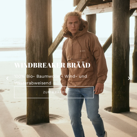
WINDBREAKER BRÄÄD
100% Bio- Baumwolle - Wind- und
Wasserabweisend
ZUM BRÄÄD