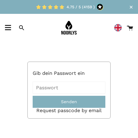
Skip
✕
4.75 / 5 (4159 )
to
content
D
Suche
W
Gib dein Passwort ein
Senden
Request passcode by email