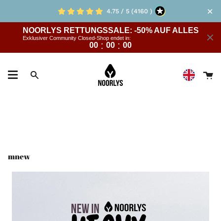
Skip
✕
4.75 / 5 (4160 )
to
content
NOORLYS RETTUNGSSALE: -50% AUF ALLES
Exklusiver Community Closed-Shop endet in:
:
:
00
00
00
D
Suche
W
mnew