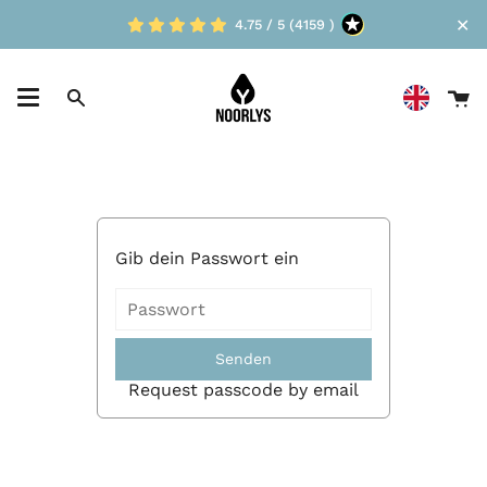
Skip
✕
4.75 / 5 (4159 )
to
content
D
Suche
W
Gib dein Passwort ein
Senden
Request passcode by email