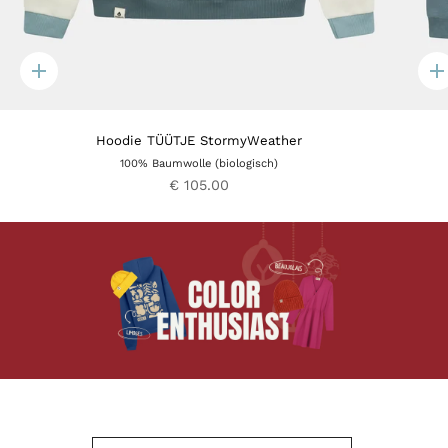
Quick
Q
add
a
Hoodie TÜÜTJE StormyWeather
100% Baumwolle (biologisch)
€ 105.00