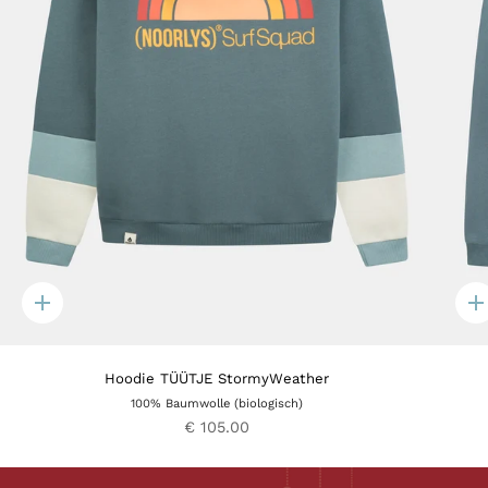
Quick
Q
add
a
Hoodie TÜÜTJE StormyWeather
100% Baumwolle (biologisch)
€ 105.00