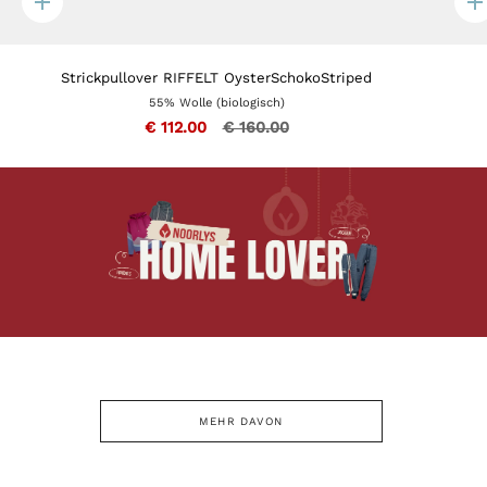
Quick
Q
add
a
Strickpullover RIFFELT OysterSchokoStriped
55% Wolle (biologisch)
€ 112.00
€ 160.00
MEHR DAVON