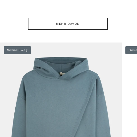
MEHR DAVON
Schnell weg
Beli