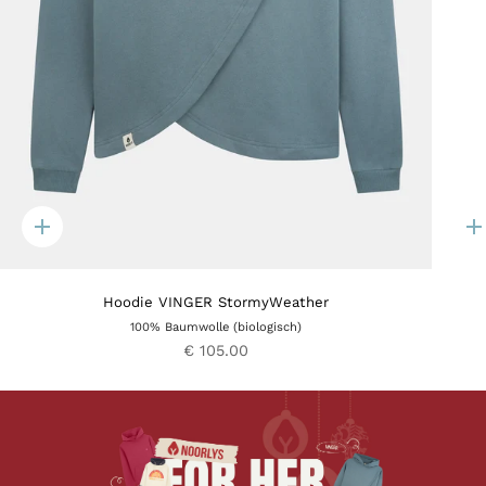
Quick
Q
add
a
Hoodie VINGER StormyWeather
100% Baumwolle (biologisch)
€ 105.00