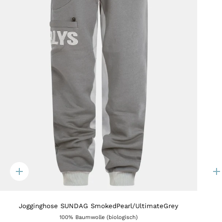
Quick
Q
add
a
Jogginghose SUNDAG SmokedPearl/UltimateGrey
100% Baumwolle (biologisch)