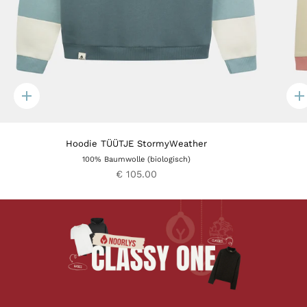
Quick
Q
add
a
Hoodie TÜÜTJE StormyWeather
100% Baumwolle (biologisch)
€ 105.00