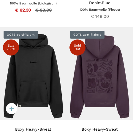
DenimBlue
100% Baumwolle (biologisch)
€ 62.30
€ 89.00
100% Baumwolle (Fleece)
€ 149.00
GOTS zertifiziert
GOTS zertifiziert
Sale
Sold
-30%
Out
Quick
add
Boxy Heavy-Sweat
Boxy Heavy-Sweat