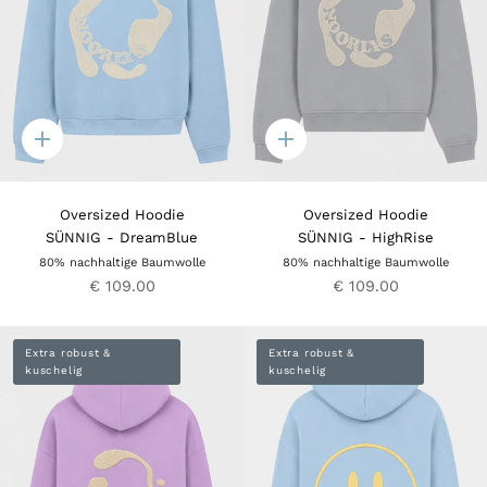
Quick
Quick
add
add
Oversized Hoodie
Oversized Hoodie
SÜNNIG - DreamBlue
SÜNNIG - HighRise
80% nachhaltige Baumwolle
80% nachhaltige Baumwolle
€ 109.00
€ 109.00
Extra robust &
Extra robust &
kuschelig
kuschelig