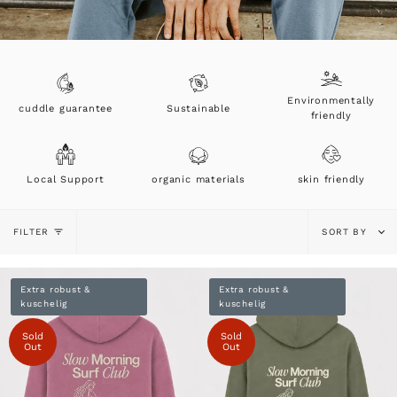
Environmentally
cuddle guarantee
Sustainable
friendly
Local Support
organic materials
skin friendly
Sort
FILTER
SORT BY
by
Extra robust &
Extra robust &
kuschelig
kuschelig
Sold
Sold
Out
Out