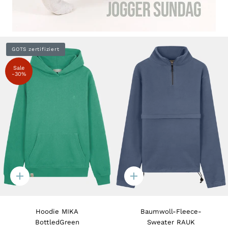
GOTS zertifiziert
Sale
-30%
Quick
Quick
add
add
Hoodie MIKA
Baumwoll-Fleece-
BottledGreen
Sweater RAUK