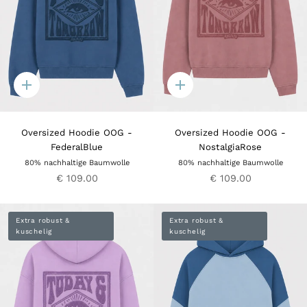
Quick
Quick
add
add
Oversized Hoodie OOG -
Oversized Hoodie OOG -
FederalBlue
NostalgiaRose
80% nachhaltige Baumwolle
80% nachhaltige Baumwolle
€ 109.00
€ 109.00
Extra robust &
Extra robust &
kuschelig
kuschelig