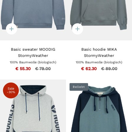
Quick
Quick
add
add
Basic sweater MOODIG
Basic hoodie MIKA
StormyWeather
StormyWeather
100% Baumwolle (biologisch)
100% Baumwolle (biologisch)
€ 55.30
€ 79.00
€ 62.30
€ 89.00
Beliebt
Sale
-30%