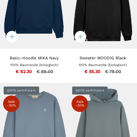
Quick
Quick
add
add
Basic-Hoodie MIKA Navy
Sweater MOODIG Black
100% Baumwolle (biologisch)
100% Baumwolle (biologisch)
€ 62.30
€ 89.00
€ 55.30
€ 79.00
GOTS zertifiziert
GOTS zertifiziert
Sale
Sale
-30%
-30%