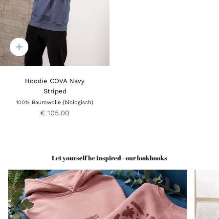
Quick
add
Hoodie COVA Navy
Striped
100% Baumwolle (biologisch)
€ 105.00
Let yourself be inspired - our lookbooks