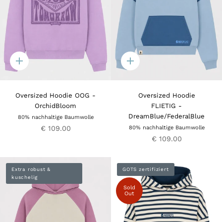
Quick
Quick
add
add
Oversized Hoodie OOG -
Oversized Hoodie
OrchidBloom
FLIETIG -
DreamBlue/FederalBlue
80% nachhaltige Baumwolle
€ 109.00
80% nachhaltige Baumwolle
€ 109.00
Extra robust &
GOTS zertifiziert
kuschelig
Sold
Out