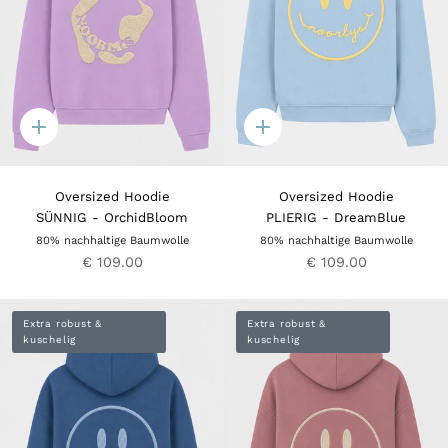
Quick
Quick
add
add
Oversized Hoodie
Oversized Hoodie
SÜNNIG - OrchidBloom
PLIERIG - DreamBlue
80% nachhaltige Baumwolle
80% nachhaltige Baumwolle
€ 109.00
€ 109.00
Extra robust &
Extra robust &
kuschelig
kuschelig