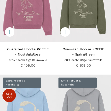
Quick
Quick
add
add
Oversized Hoodie KOFFIE
Oversized Hoodie KOFFIE
- NostalgiaRose
- SpringGreen
80% nachhaltige Baumwolle
80% nachhaltige Baumwolle
€ 109.00
€ 109.00
Extra robust &
Extra robust &
kuschelig
kuschelig
Sold
Out