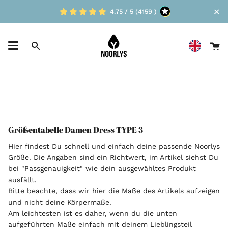
Skip
✕
4.75 / 5 (4159 )
to
content
D
Suche
W
Größentabelle Damen Dress TYPE 3
Hier findest Du schnell und einfach deine passende Noorlys
Größe. Die Angaben sind ein Richtwert, im Artikel siehst Du
bei "Passgenauigkeit" wie dein ausgewähltes Produkt
ausfällt.
Bitte beachte, dass wir hier die Maße des Artikels aufzeigen
und nicht deine Körpermaße.
Am leichtesten ist es daher, wenn du die unten
aufgeführten Maße einfach mit deinem Lieblingsteil