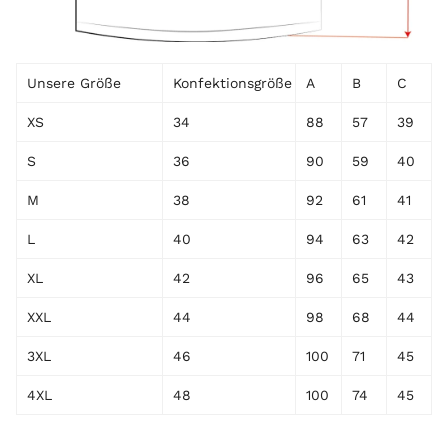
Unsere Größe
Konfektionsgröße
A
B
C
XS
34
88
57
39
S
36
90
59
40
M
38
92
61
41
L
40
94
63
42
XL
42
96
65
43
XXL
44
98
68
44
3XL
46
100
71
45
4XL
48
100
74
45